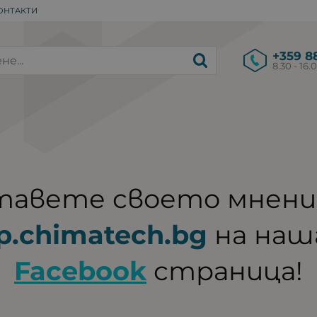
ОНТАКТИ
+359 88
8.30 - 16.
авете своето мнени
p.chimatech.bg
на наш
Facebook
страница!