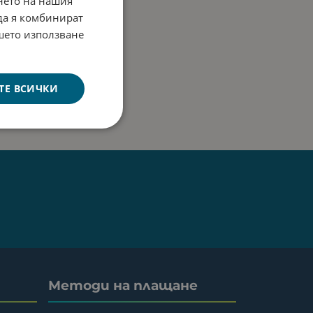
нето на нашия
 да я комбинират
ашето използване
ТЕ ВСИЧКИ
Методи на плащане