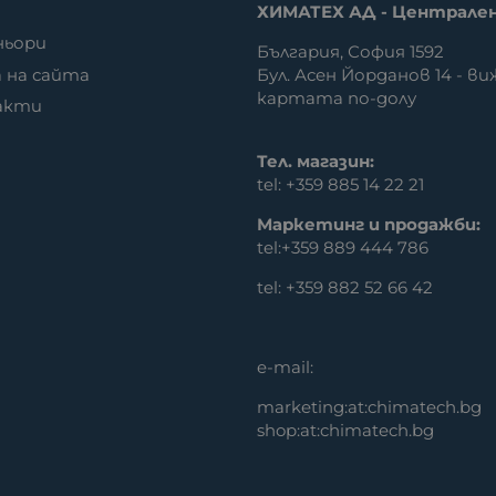
ХИМАТЕХ АД - Централе
ньори
България, София 1592
 на сайта
Бул. Асен Йорданов 14 - ви
картата по-долу
акти
Тел. магазин:
tel: +359 885 14 22 21
Маркетинг и продажби:
tel:
+359 889 444 786
tel:
+359 882 52 66 42
e-mail:
marketing:at:chimatech.bg
shop:at:chimatech.bg