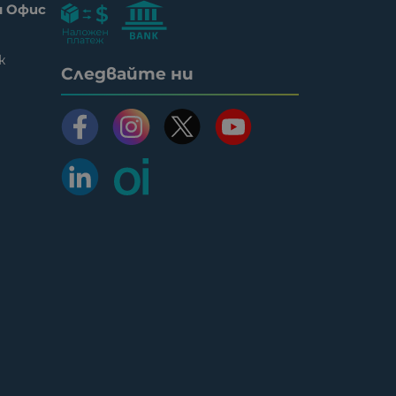
н Офис
ж
Следвайте ни