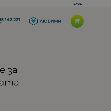
ВХОД
5 142 221
ЛЮБИМИ
00
е за
ата